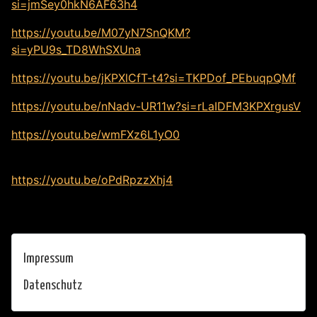
si=jmSey0hkN6AF63h4
https://youtu.be/M07yN7SnQKM?
si=yPU9s_TD8WhSXUna
https://youtu.be/jKPXlCfT-t4?si=TKPDof_PEbuqpQMf
https://youtu.be/nNadv-UR11w?si=rLaIDFM3KPXrgusV
https://youtu.be/wmFXz6L1yO0
https://youtu.be/oPdRpzzXhj4
Impressum
Datenschutz