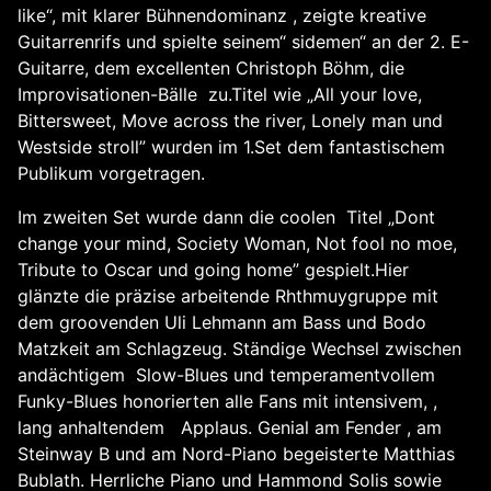
like“, mit klarer Bühnendominanz , zeigte kreative
Guitarrenrifs und spielte seinem“ sidemen“ an der 2. E-
Guitarre, dem excellenten Christoph Böhm, die
Improvisationen-Bälle zu.Titel wie „All your love,
Bittersweet, Move across the river, Lonely man und
Westside stroll” wurden im 1.Set dem fantastischem
Publikum vorgetragen.
Im zweiten Set wurde dann die coolen Titel „Dont
change your mind, Society Woman, Not fool no moe,
Tribute to Oscar und going home” gespielt.Hier
glänzte die präzise arbeitende Rhthmuygruppe mit
dem groovenden Uli Lehmann am Bass und Bodo
Matzkeit am Schlagzeug. Ständige Wechsel zwischen
andächtigem Slow-Blues und temperamentvollem
Funky-Blues honorierten alle Fans mit intensivem, ,
lang anhaltendem Applaus. Genial am Fender , am
Steinway B und am Nord-Piano begeisterte Matthias
Bublath. Herrliche Piano und Hammond Solis sowie