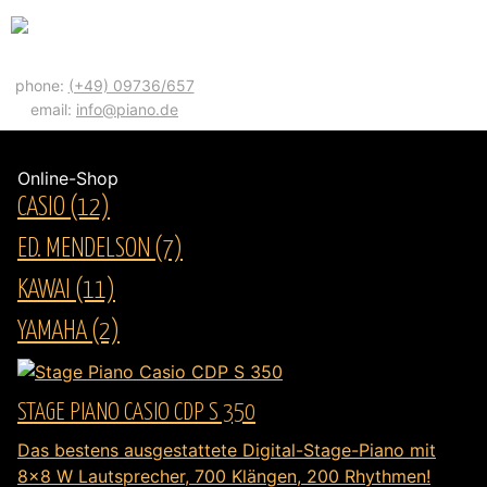
phone:
(+49) 09736/657
email:
info@piano.de
Online-Shop
CASIO
(12)
ED. MENDELSON
(7)
KAWAI
(11)
YAMAHA
(2)
STAGE PIANO CASIO CDP S 350
Das bestens ausgestattete Digital-Stage-Piano mit
8x8 W Lautsprecher, 700 Klängen, 200 Rhythmen!