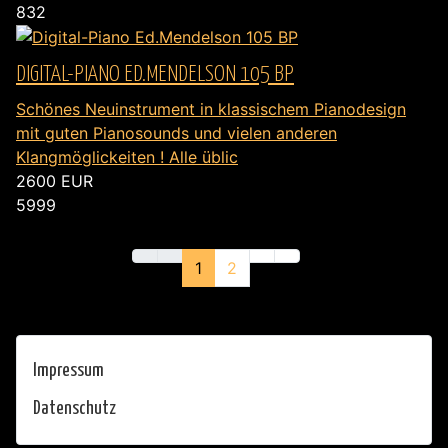
832
DIGITAL-PIANO ED.MENDELSON 105 BP
Schönes Neuinstrument in klassischem Pianodesign
mit guten Pianosounds und vielen anderen
Klangmöglickeiten ! Alle üblic
2600
EUR
5999
1
2
Impressum
Datenschutz