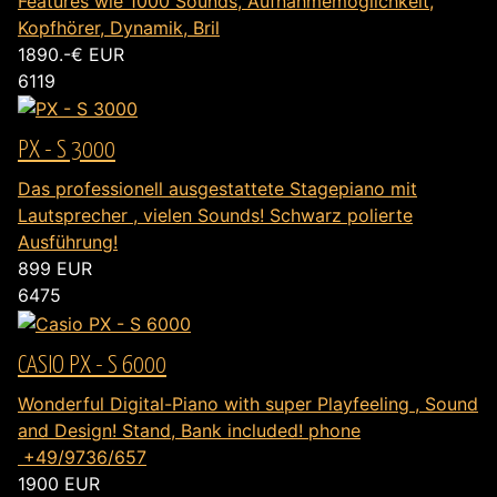
Features wie 1000 Sounds, Aufnahmemöglichkeit,
Kopfhörer, Dynamik, Bril
1890.-€
EUR
6119
PX - S 3000
Das professionell ausgestattete Stagepiano mit
Lautsprecher , vielen Sounds! Schwarz polierte
Ausführung!
899
EUR
6475
CASIO PX - S 6000
Wonderful Digital-Piano with super Playfeeling , Sound
and Design! Stand, Bank included! phone
+49/9736/657
1900
EUR