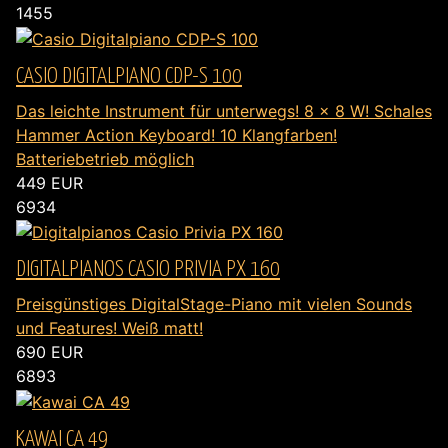
1455
CASIO DIGITALPIANO CDP-S 100
Das leichte Instrument für unterwegs! 8 x 8 W! Schales
Hammer Action Keyboard! 10 Klangfarben!
Batteriebetrieb möglich
449
EUR
6934
DIGITALPIANOS CASIO PRIVIA PX 160
Preisgünstiges DigitalStage-Piano mit vielen Sounds
und Features! Weiß matt!
690
EUR
6893
KAWAI CA 49