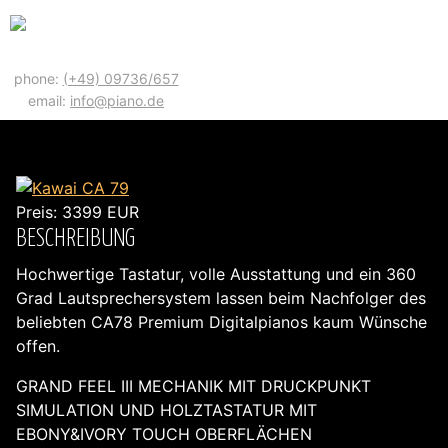
phone:
(+49) 09736/657
email:
info@piano.de
KAWAI CA 79
Preis:
3399
EUR
BESCHREIBUNG
Hochwertige Tastatur, volle Ausstattung und ein 360
Grad Lautsprechersystem lassen beim Nachfolger des
beliebten CA78 Premium Digitalpianos kaum Wünsche
offen.
GRAND FEEL III MECHANIK MIT DRUCKPUNKT
SIMULATION UND HOLZTASTATUR MIT
EBONY&IVORY TOUCH OBERFLÄCHEN