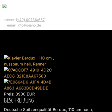
phone:
(+49) 09736/657
email:
info@piano.de
KLAVIER BERDUX , 110 CM , NUSSBAUM HELL,
RENNER
Preis:
3900
EUR
BESCHREIBUNG
Deutsche Spitzenqualität Berdux, 110 cm hoch,