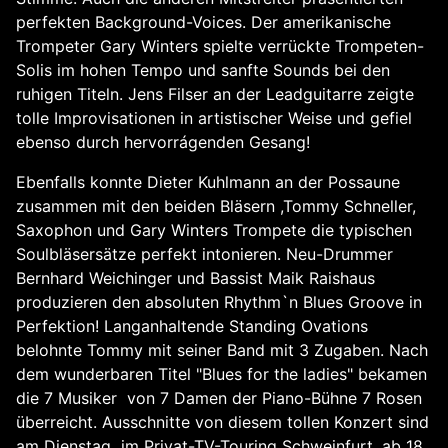
perfekten Background-Voices. Der amerikanische
Trompeter Gary Winters spielte verrückte Trompeten-
Solis im hohen Tempo und sanfte Sounds bei den
ruhigen Titeln. Jens Filser an der Leadguitarre zeigte
tolle Improvisationen in artistischer Weise und gefiel
ebenso durch hervorrágenden Gesang!
Ebenfalls konnte Dieter Kuhlmann an der Possaune
zusammen mit den beiden Bläsern ,Tommy Schneller,
Saxophon und Gary Winters Trompete die typischen
Soulbläsersätze perfekt intonieren. Neu-Drummer
Bernhard Weichinger und Bassist Maik Raishaus
produzieren den absoluten Rhythm`n Blues Groove in
Perfektion! Langanhaltende Standing Ovations
belohnte Tommy mit seiner Band mit 3 Zugaben. Nach
dem wunderbaren Titel "Blues for the ladies" bekamen
die 7 Musiker von 7 Damen der Piano-Bühne 7 Rosen
überreicht. Ausschnitte von diesem tollen Konzert sind
am Dienstag im Privat-TV-Touring Schweinfurt, ab 18