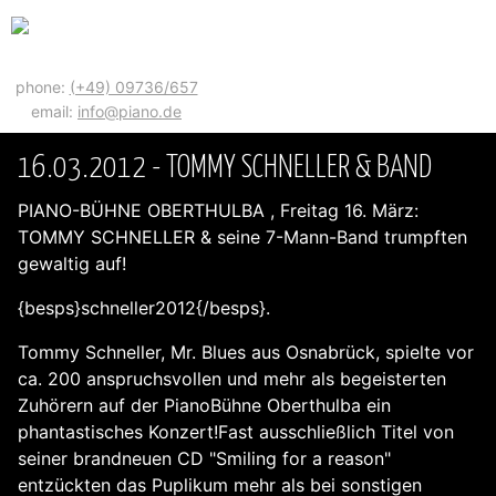
phone:
(+49) 09736/657
email:
info@piano.de
16.03.2012 - TOMMY SCHNELLER & BAND
PIANO-BÜHNE OBERTHULBA , Freitag 16. März:
TOMMY SCHNELLER & seine 7-Mann-Band trumpften
gewaltig auf!
{besps}schneller2012{/besps}.
Tommy Schneller, Mr. Blues aus Osnabrück, spielte vor
ca. 200 anspruchsvollen und mehr als begeisterten
Zuhörern auf der PianoBühne Oberthulba ein
phantastisches Konzert!Fast ausschließlich Titel von
seiner brandneuen CD "Smiling for a reason"
entzückten das Puplikum mehr als bei sonstigen