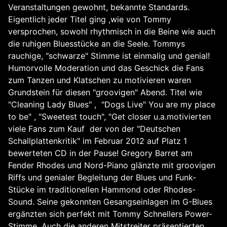
Veranstaltungen gewohnt, bekannte Standards.
Eigentlich jeder Titel ging ,wie von Tommy
versprochen, sowohl rhythmisch in die Beine wie auch
die ruhigen Bluesstücke an die Seele. Tommys
rauchige, "schwarze" Stimme ist einmalig und genial!
Humorvolle Moderation und das Geschick die Fans
zum Tanzen und Klatschen zu motivieren waren
Grundstein für diesen "groovigen" Abend. Titel wie
"Cleaning Lady Blues" , "Dogs Live" You are my place
to be" , "Sweetest touch", "Get closer u.a.motivierten
viele Fans zum Kauf der von der "Deutschen
Schallplattenkritik" im Februar 2012 auf Platz 1
bewerteten CD in der Pause! Gregory Barret am
Fender Rhodes und Nord-Piano glänzte mit groovigen
Riffs und genialer Begleitung der Blues und Funk-
Stücke im traditionellen Hammond oder Rhodes-
Sound. Seine gekonnten Gesangseinlagen im G-Blues
ergänzten sich perfekt mit Tommy Schnellers Power-
Stimme. Auch die anderen Mitstreiter präsentierten