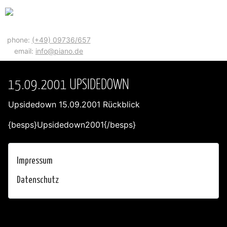
phone:
(+49) 09736/657
email:
info@piano.de
15.09.2001 UPSIDEDOWN
Upsidedown 15.09.2001 Rückblick
{besps}Upsidedown2001{/besps}
Impressum
Datenschutz