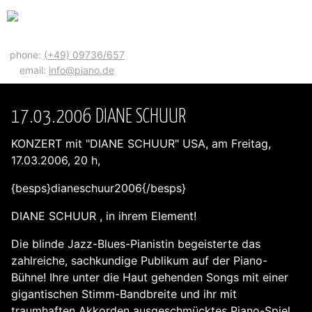
phone:
(+49) 09736/657
email:
info@piano.de
17.03.2006 DIANE SCHUUR
KONZERT mit "DIANE SCHUUR" USA, am Freitag,
17.03.2006, 20 h,
{besps}dianeschuur2006{/besps}
DIANE SCHUUR , in ihrem Element!
Die blinde Jazz-Blues-Pianistin begeisterte das
zahlreiche, sachkundige Publikum auf der Piano-
Bühne! Ihre unter die Haut gehenden Songs mit einer
gigantischen Stimm-Bandbreite und ihr mit
traumhaften Akkorden ausgeschmücktes Piano-Spiel