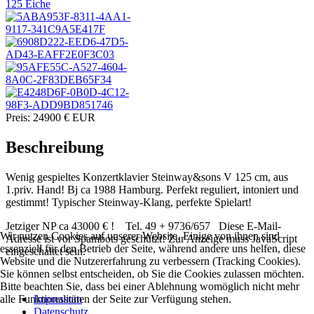
Preis:
24900 €
EUR
Beschreibung
Wenig gespieltes Konzertklavier Steinway&sons V 125 cm, aus
1.priv. Hand! Bj ca 1988 Hamburg. Perfekt reguliert, intoniert und
gestimmt! Typischer Steinway-Klang, perfekte Spielart!
Jetziger NP ca 43000 € ! Tel. 49 + 9736/657
Diese E-Mail-
Wir nutzen Cookies auf unserer Website. Einige von ihnen sind
Adresse ist vor Spambots geschützt! Zur Anzeige muss JavaScript
essenziell für den Betrieb der Seite, während andere uns helfen, diese
eingeschaltet sein.
Website und die Nutzererfahrung zu verbessern (Tracking Cookies).
Sie können selbst entscheiden, ob Sie die Cookies zulassen möchten.
Bitte beachten Sie, dass bei einer Ablehnung womöglich nicht mehr
Impressum
alle Funktionalitäten der Seite zur Verfügung stehen.
Datenschutz