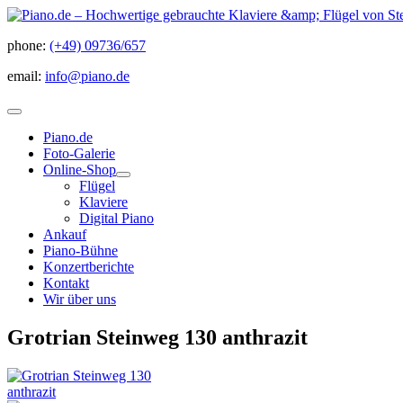
phone:
(+49) 09736/657
email:
info@piano.de
Piano.de
Foto-Galerie
Online-Shop
Flügel
Klaviere
Digital Piano
Ankauf
Piano-Bühne
Konzertberichte
Kontakt
Wir über uns
Grotrian Steinweg 130 anthrazit