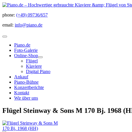
phone:
(+49) 09736/657
email:
info@piano.de
Piano.de
Foto-Galerie
Online-Shop
Flügel
Klaviere
Digital Piano
Ankauf
Piano-Bühne
Konzertberichte
Kontakt
Wir über uns
Flügel Steinway & Sons M 170 Bj. 1968 (