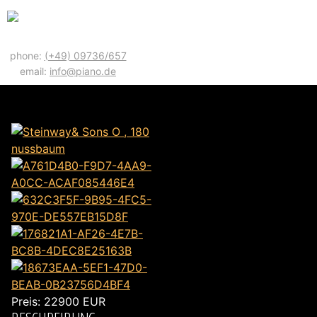
phone:
(+49) 09736/657
email:
info@piano.de
STEINWAY& SONS O , 180 NUSSBAUM
Preis:
22900
EUR